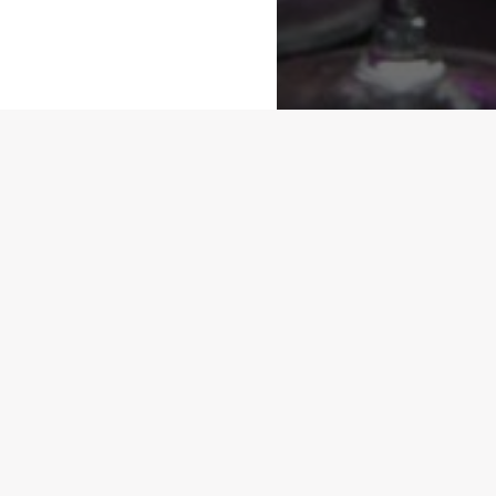
ACT
DART
reco
Plus de 20 ans d’exp