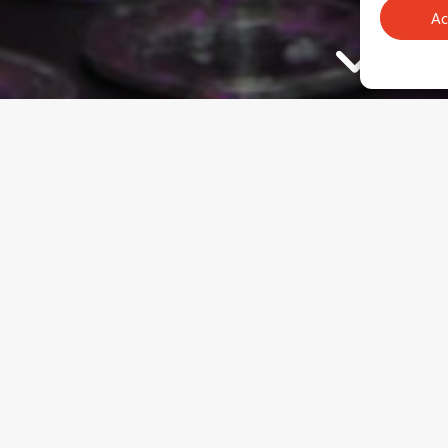
Ac
UALITÉ
ESS, un expert
nnu
érience et de savoir-faire positionnent les femmes et les hommes de DARTE