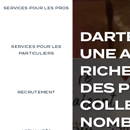
SERVICES POUR LES PROS
DART
SERVICES POUR LES
UNE 
PARTICULIERS
RICH
DES 
RECRUTEMENT
COLL
NOMB