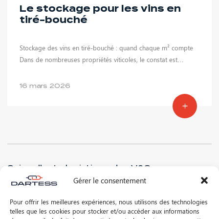
Le stockage pour les vins en
tiré-bouché
Stockage des vins en tiré-bouché : quand chaque m² compte
Dans de nombreuses propriétés viticoles, le constat est…
16 mars 2026
Suivre l'actu logistique des V&S
Gérer le consentement
Pour offrir les meilleures expériences, nous utilisons des technologies
telles que les cookies pour stocker et/ou accéder aux informations
* J’ai lu et accepte la
politique de confidentialité
de ce site