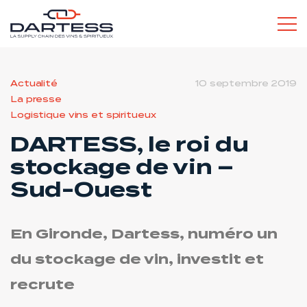
L’ESPRIT DARTESS
Actualité
10 septembre 2019
La presse
SERVICES POUR LES PROS
Logistique vins et spiritueux
DARTESS, le roi du
stockage de vin –
Sud-Ouest
SERVICES POUR LES PARTICULIERS
En Gironde, Dartess, numéro un
du stockage de vin, investit et
RECRUTEMENT
recrute