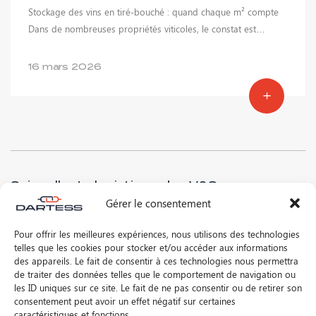
Stockage des vins en tiré-bouché : quand chaque m² compte
Dans de nombreuses propriétés viticoles, le constat est…
16 mars 2026
Suivre l'actu logistique des V&S
Gérer le consentement
Pour offrir les meilleures expériences, nous utilisons des technologies
telles que les cookies pour stocker et/ou accéder aux informations
* J’ai lu et accepte la
politique de confidentialité
de ce site
des appareils. Le fait de consentir à ces technologies nous permettra
de traiter des données telles que le comportement de navigation ou
les ID uniques sur ce site. Le fait de ne pas consentir ou de retirer son
consentement peut avoir un effet négatif sur certaines
caractéristiques et fonctions.