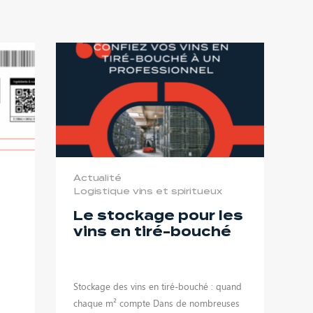
Actualité
Logistique vins et spiritueux
Le stockage pour les
vins en tiré-bouché
Stockage des vins en tiré-bouché : quand
à
chaque m² compte Dans de nombreuses