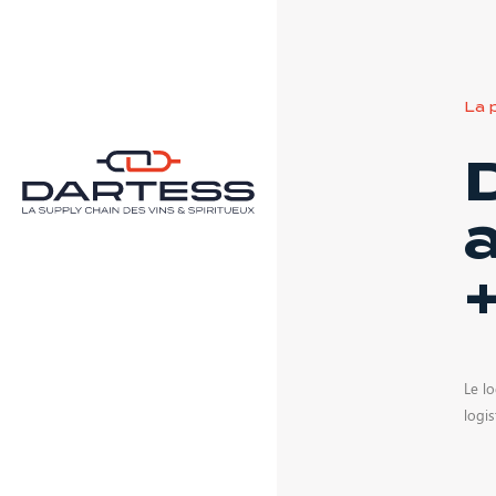
La 
a
Le lo
logis