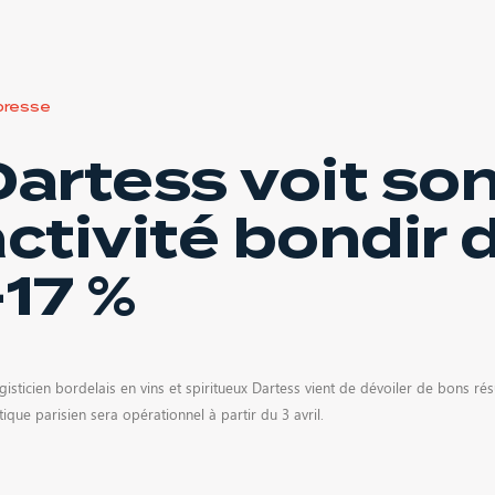
presse
Dartess voit so
ctivité bondir 
+17 %
gisticien bordelais en vins et spiritueux Dartess vient de dévoiler de bons ré
tique parisien sera opérationnel à partir du 3 avril.