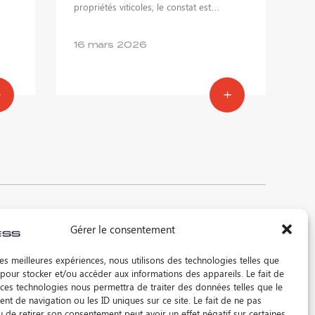
propriétés viticoles, le constat est…
16 mars 2026
x
©2026 DARTESS
Gérer le consentement
La supply chain des vins et spiritueux
Mentions légales
Contact
 les meilleures expériences, nous utilisons des technologies telles que
 pour stocker et/ou accéder aux informations des appareils. Le fait de
 ces technologies nous permettra de traiter des données telles que le
t de navigation ou les ID uniques sur ce site. Le fait de ne pas
u de retirer son consentement peut avoir un effet négatif sur certaines