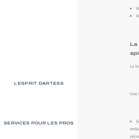
V
V
La
sp
La lo
L’ESPRIT DARTESS
Une l
S
SERVICES POUR LES PROS
embal
sécur