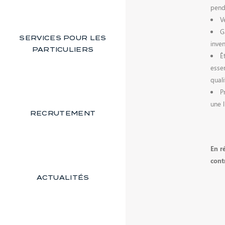
pend
V
G
SERVICES POUR LES
inven
PARTICULIERS
Ê
esse
qual
P
une l
RECRUTEMENT
En r
cont
ACTUALITÉS