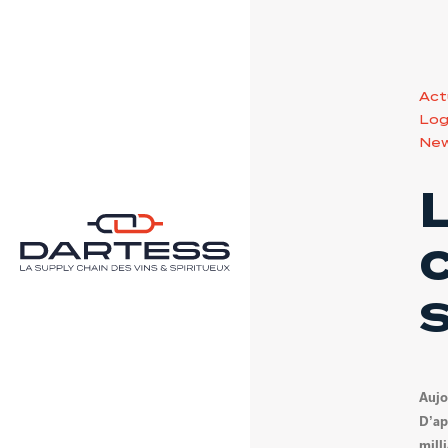
Act
Log
New
Aujo
D’ap
mill