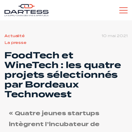
L’ESPRIT DARTESS
Actualité
10 mai 2021
La presse
SERVICES POUR LES PROS
FoodTech et
WineTech : les quatre
projets sélectionnés
par Bordeaux
SERVICES POUR LES PARTICULIERS
Technowest
« Quatre jeunes startups
intègrent l’incubateur de
RECRUTEMENT