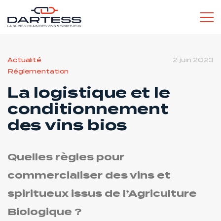
L’ESPRIT DARTESS
Actualité
2 juin 2023
Réglementation
La logistique et le
conditionnement
des vins bios
SERVICES POUR LES PROS
Quelles règles pour
commercialiser des vins et
spiritueux issus de l’Agriculture
Biologique ?