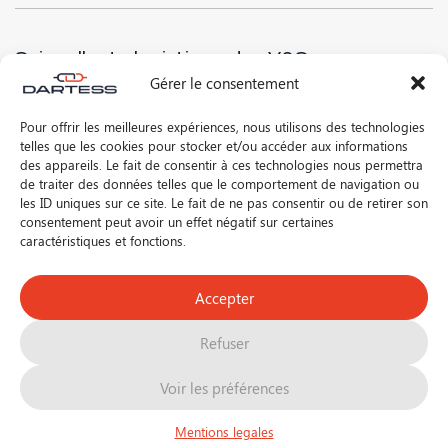
Suivre l'actu logistique des V&S
Gérer le consentement
Pour offrir les meilleures expériences, nous utilisons des technologies
telles que les cookies pour stocker et/ou accéder aux informations
* J’ai lu et accepte la
politique de confidentialité
de ce site
des appareils. Le fait de consentir à ces technologies nous permettra
de traiter des données telles que le comportement de navigation ou
les ID uniques sur ce site. Le fait de ne pas consentir ou de retirer son
consentement peut avoir un effet négatif sur certaines
caractéristiques et fonctions.
Suivez-nous sur les réseaux !
Accepter
FR
EN
Refuser
©2026 DARTESS
La supply chain des vins et spiritueux
Voir les préférences
Mentions légales
Contact
Mentions legales