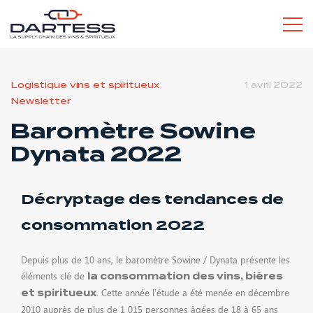
L’ESPRIT DARTESS
Logistique vins et spiritueux
1 avril 2022
Newsletter
Baromètre Sowine
SERVICES POUR LES PROS
Dynata 2022
Décryptage des tendances de
consommation 2022
SERVICES POUR LES PARTICULIERS
Depuis plus de 10 ans, le baromètre Sowine / Dynata présente les
éléments clé de
la consommation des vins, bières
. Cette année l’étude a été menée en décembre
et spiritueux
2010 auprès de plus de 1 015 personnes âgées de 18 à 65 ans