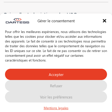
Suivre l'actu logistique des V&S
Gérer le consentement
Pour offrir les meilleures expériences, nous utilisons des technologies
telles que les cookies pour stocker et/ou accéder aux informations
* J’ai lu et accepte la
politique de confidentialité
de ce site
des appareils. Le fait de consentir à ces technologies nous permettra
de traiter des données telles que le comportement de navigation ou
les ID uniques sur ce site. Le fait de ne pas consentir ou de retirer son
consentement peut avoir un effet négatif sur certaines
caractéristiques et fonctions.
Suivez-nous sur les réseaux !
Accepter
FR
EN
Refuser
©2026 DARTESS
La supply chain des vins et spiritueux
Voir les préférences
Mentions légales
Contact
Mentions legales