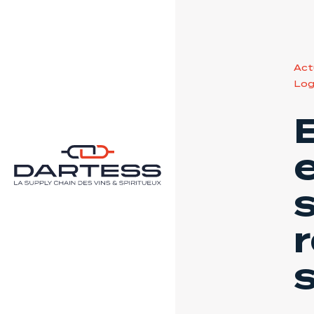
Act
Log
e
r