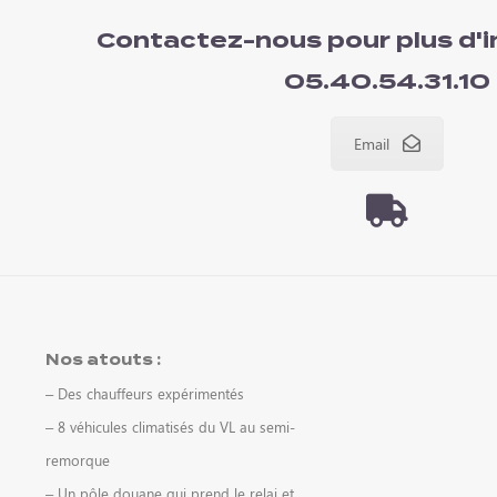
Contactez-nous pour plus d'i
05.40.54.31.10
Email
Nos atouts :
– Des chauffeurs expérimentés
– 8 véhicules climatisés du VL au semi-
remorque
– Un pôle douane qui prend le relai et