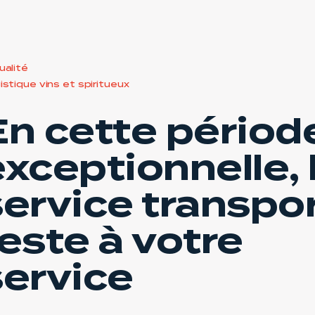
ualité
istique vins et spiritueux
En cette périod
xceptionnelle, 
service transpo
este à votre
service