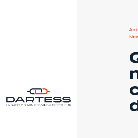
Act
New
d