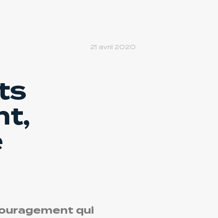
21 avril 2020
ts
t,
e
couragement qui