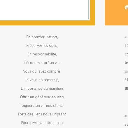
En premier instinct,
«
Préserver les siens,
l’
En responsabilité,
co
L’économie préserver.
t
Vous qui avez compris,
p
Je vous en remercie,
!
L’importance du maintien,
S
Offrir un généreux soutien,
Toujours servir nos clients.
Forts des liens nous unissant,
«
Poursuivrons notre union,
s