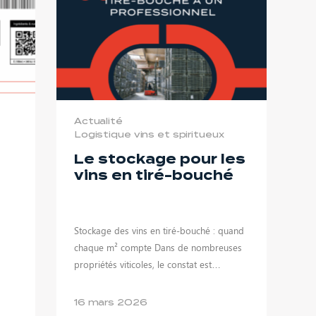
Actualité
Logistique vins et spiritueux
Le stockage pour les
vins en tiré-bouché
Stockage des vins en tiré-bouché : quand
à
chaque m² compte Dans de nombreuses
propriétés viticoles, le constat est…
16 mars 2026