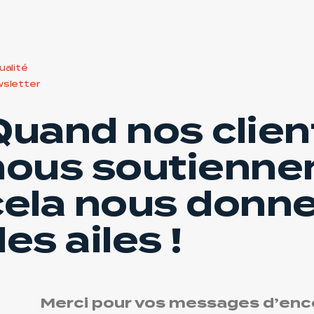
ualité
sletter
Quand nos clien
nous soutiennen
cela nous donn
es ailes !
Merci pour vos messages d’en