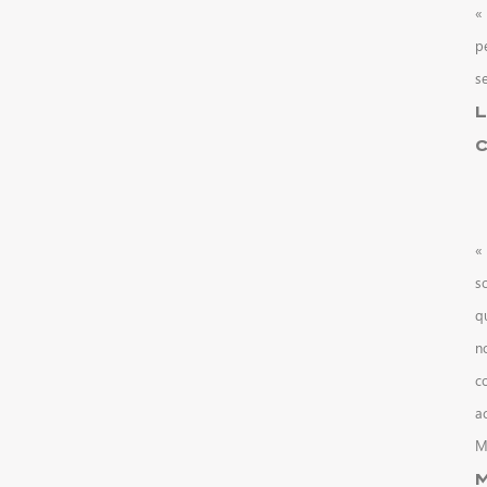
«
p
s
L
C
«
s
q
n
c
a
M
M