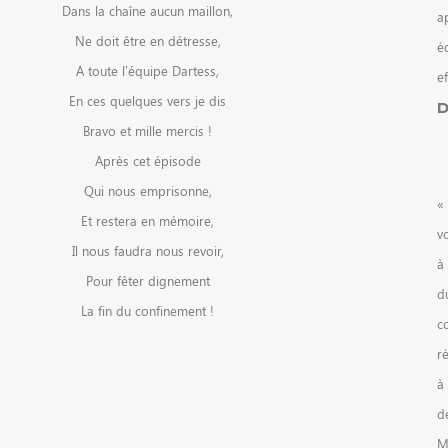
Dans la chaîne aucun maillon,
a
Ne doit être en détresse,
é
A toute l’équipe Dartess,
e
En ces quelques vers je dis
D
Bravo et mille mercis !
Après cet épisode
Qui nous emprisonne,
« 
Et restera en mémoire,
v
Il nous faudra nous revoir,
à
Pour fêter dignement
d
La fin du confinement !
c
r
à 
de
M