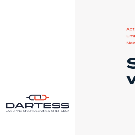
Act
Emb
New