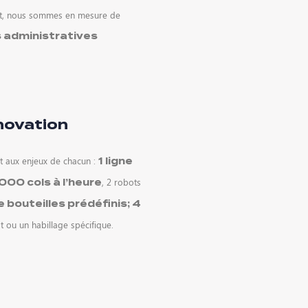
ant, nous sommes en mesure de
administratives
nnovation
nt aux enjeux de chacun :
1 ligne
, 2 robots
000 cols à l’heure
 bouteilles prédéfinis;
4
ou un habillage spécifique.