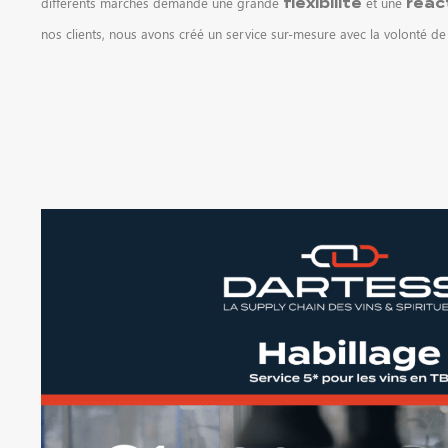
différents marchés demande une grande
et une
flexibilité
réac
nos clients, nous avons créé un service sur-mesure avec la volonté de f